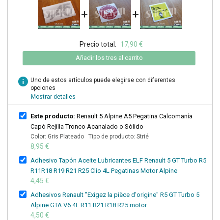
+
+
Precio total:
17,90 €
Añadir los tres al carrito
info
Uno de estos artículos puede elegirse con diferentes
opciones
Mostrar detalles
Este producto:
Renault 5 Alpine A5 Pegatina Calcomanía
Capó Rejilla Tronco Acanalado o Sólido
Color: Gris Plateado Tipo de producto: Strié
8,95 €
Adhesivo Tapón Aceite Lubricantes ELF Renault 5 GT Turbo R5
R11R18 R19 R21 R25 Clio 4L Pegatinas Motor Alpine
4,45 €
Adhesivos Renault "Exigez la pièce d'origine" R5 GT Turbo 5
Alpine GTA V6 4L R11 R21 R18 R25 motor
4,50 €