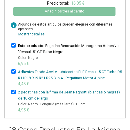
Precio total:
16,35 €
Añadir los tres al carrito
info
Algunos de estos artículos pueden elegirse con diferentes
opciones
Mostrar detalles
Este producto:
Pegatina Renovación Monograma Adhesivo
"Renault 5" GT Turbo Negro
Color: Negro
6,95 €
Adhesivo Tapón Aceite Lubricantes ELF Renault 5 GT Turbo R5
R11R18 R19 R21 R25 Clio 4L Pegatinas Motor Alpine
4,45 €
2 pegatinas con la firma de Jean Ragnotti (blancas o negras)
de 10 cm de largo
Color: Negro Longitud (más larga): 10 cm
4,95 €
18 Otros Productos En La Misma