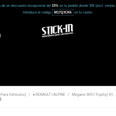
a de un descuento excepcional del
15%
en tu pedido desde 30€ (excl. ventas
Introduce el código
M17Q3CK6
en tu carrito.
)
ara Vehículos)
● RENAULT | ALPINE
Megane 3RS | Trophy(-R)
5