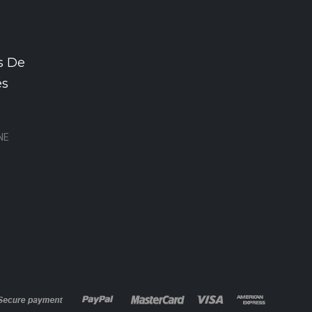
s De
es
NE