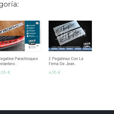
goría:
Pegatin
Megane 
9,95 €
egatina Parachoques
2 Pegatinas Con La
elantero...
Firma De Jean...
1,95 €
4,95 €