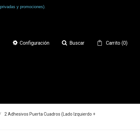
 privadas y promociones).
Configuración
Buscar
Carrito
(
0
)
2 Adhesivos Puerta Cuadros (lado Izquierdo +