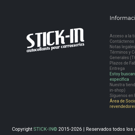
Informac
Acceso a la t
Contáctenos
Notas legale
Términos y C
Generales (T
Plazos de Fab
Entrega
Estoy buscan
específica
Nuestra tiend
in-shop)
Síguenos en 
Área de Socio
revendedore
Copyright
STICK-IN©
2015-2026 | Reservados todos los