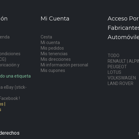
ión
Mi Cuenta
Acceso Por
Fabricante
Automóvil
ienda
Cesta
Mi cuenta
s
Mis pedidos
ondiciones
Mis tenencias
TODO
CG)
Mis direcciones
RENAULT | ALPI
ricación y
Mi información personal
PEUGEOT
Mis cupones
LOTUS
do una etiqueta
VOLKSWAGEN
LAND ROVER
a eBay (stick-
Facebook !
s |
s
 derechos