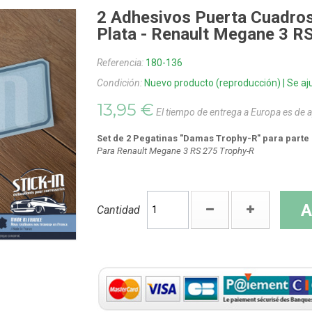
2 Adhesivos Puerta Cuadros
Plata - Renault Megane 3 
Referencia:
180-136
Condición:
Nuevo producto (reproducción) | Se aju
13,95 €
El tiempo de entrega a Europa es de
Set de 2 Pegatinas "Damas Trophy-R" para parte 
Para Renault Megane 3 RS 275 Trophy-R
A
Cantidad