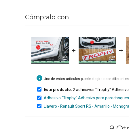
Cómpralo con
+
+
info
Uno de estos artículos puede elegirse con diferente
Este producto:
2 adhesivos "Trophy" Adhesivos
Adhesivo "Trophy" Adhesivo para parachoques 
Llavero - Renault Sport RS - Amarillo - Monogr
9 Ot