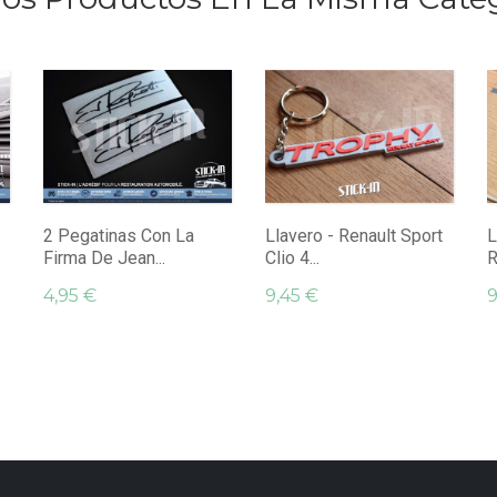
2 Pegatinas Con La
Llavero - Renault Sport
L
Firma De Jean...
Clio 4...
R
4,95 €
9,45 €
9