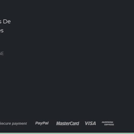
s De
es
NE