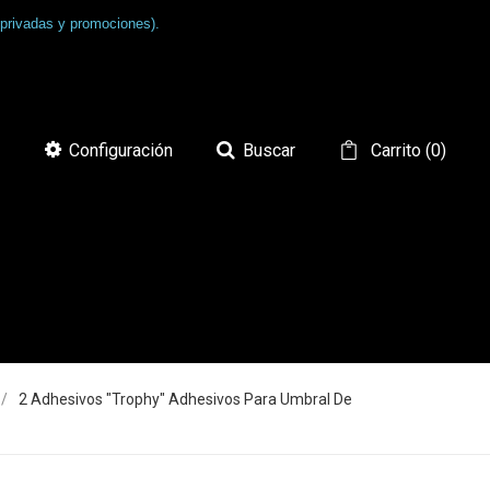
 privadas y promociones).
Configuración
Buscar
Carrito
(
0
)
2 Adhesivos "Trophy" Adhesivos Para Umbral De