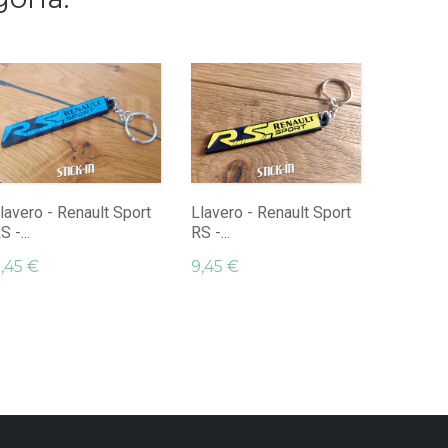
Llavero 
RS -...
9,45 €
lavero - Renault Sport
Llavero - Renault Sport
S -...
RS -...
,45 €
9,45 €