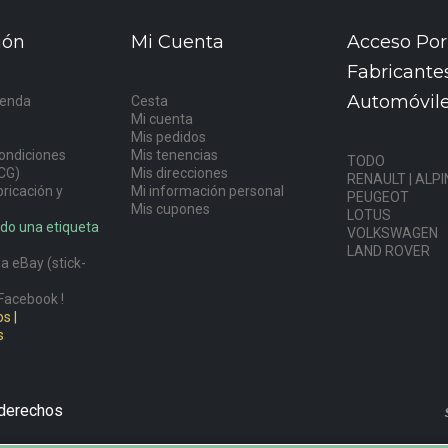
ión
Mi Cuenta
Acceso Por
Fabricante
Automóvil
ienda
Cesta
Mi cuenta
s
Mis pedidos
ondiciones
Mis tenencias
TODO
CG)
Mis direcciones
RENAULT | ALPI
ricación y
Mi información personal
PEUGEOT
Mis cupones
LOTUS
do una etiqueta
VOLKSWAGEN
LAND ROVER
a eBay (stick-
Facebook !
s |
s
 derechos