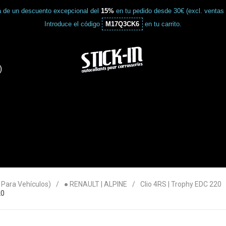
a de un descuento excepcional del
15%
en tu pedido desde 30€ (excl. ventas
Introduce el código
M17Q3CK6
en tu carrito.
)
ara Vehículos)
● RENAULT | ALPINE
Clio 4RS | Trophy EDC 220
20