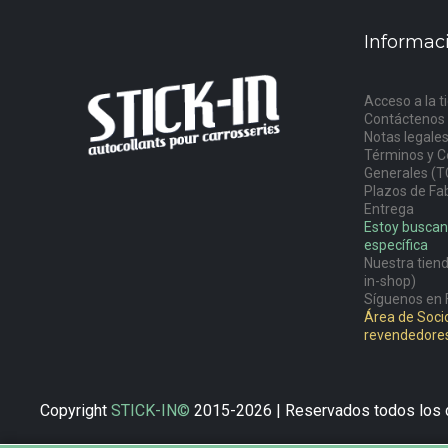
Informac
Acceso a la t
Contáctenos
Notas legale
Términos y C
Generales (T
Plazos de Fab
Entrega
Estoy buscan
específica
Nuestra tiend
in-shop)
Síguenos en 
Área de Socio
revendedore
Copyright
STICK-IN©
2015-2026 | Reservados todos los