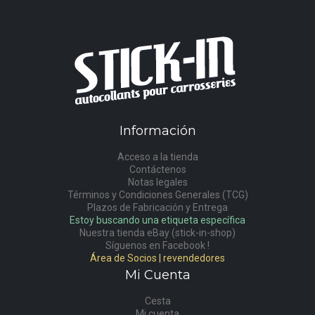
Información
Acceso a la tienda
Contáctenos
Notas legales
Términos y Condiciones Generales (TCG)
Plazos de Fabricación y Entrega
Estoy buscando una etiqueta específica
Nuestra tienda eBay (stick-in-shop)
Síguenos en Facebook !
Área de Socios | revendedores
Mi Cuenta
Cesta
Mi cuenta