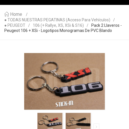
Home
● TODAS NUESTRAS PEGATINAS (acceso Para Vehículos)
● PEUGEOT
106 (+ Rallye, XS, XSi & S16)
Pack 2 Llaveros -
Peugeot 106 + XSi - Logotipos Monogramas De PVC Blando