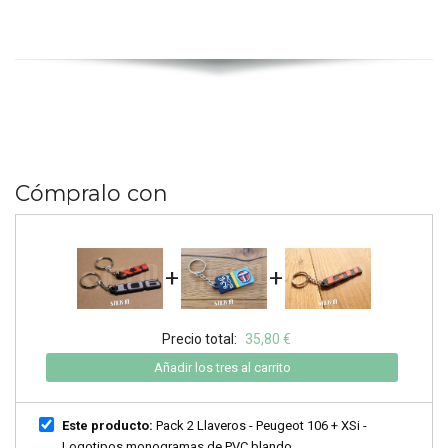
Cómpralo con
+
+
Precio total:
35,80 €
Añadir los tres al carrito
Este producto:
Pack 2 Llaveros - Peugeot 106 + XSi -
Logotipos monogramas de PVC blando