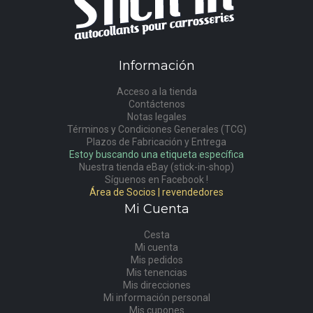
Información
Acceso a la tienda
Contáctenos
Notas legales
Términos y Condiciones Generales (TCG)
Plazos de Fabricación y Entrega
Estoy buscando una etiqueta específica
Nuestra tienda eBay (stick-in-shop)
Síguenos en Facebook !
Área de Socios | revendedores
Mi Cuenta
Cesta
Mi cuenta
Mis pedidos
Mis tenencias
Mis direcciones
Mi información personal
Mis cupones