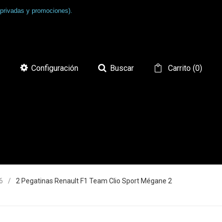
 privadas y promociones).
Configuración
Buscar
Carrito
(
0
)
6
2 Pegatinas Renault F1 Team Clio Sport Mégane 2