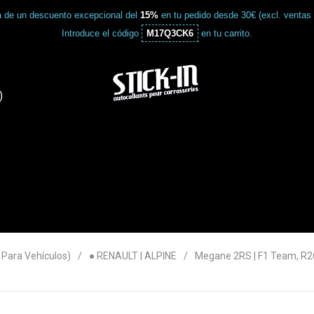
a de un descuento excepcional del
15%
en tu pedido desde 30€ (excl. ventas
Introduce el código
M17Q3CK6
en tu carrito.
)
ara Vehículos)
● RENAULT | ALPINE
Megane 2RS | F1 Team, R2