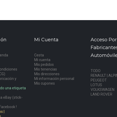
ión
Mi Cuenta
Acceso Por
Fabricante
Automóvil
ienda
Cesta
Mi cuenta
s
Mis pedidos
ondiciones
Mis tenencias
TODO
CG)
Mis direcciones
RENAULT | ALPI
ricación y
Mi información personal
PEUGEOT
Mis cupones
LOTUS
do una etiqueta
VOLKSWAGEN
LAND ROVER
a eBay (stick-
Facebook !
s |
s