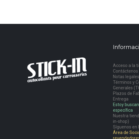
Informac
Acceso a la t
Contáctenos
Notas legale
Términos y C
Generales (T
Plazos de Fab
Entrega
Estoy buscan
específica
Nuestra tiend
in-shop)
Síguenos en 
Área de Socio
revendedore