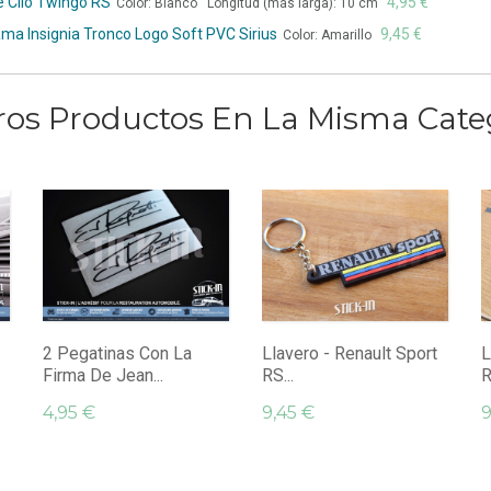
e Clio Twingo RS
4,95 €
Color: Blanco Longitud (más larga): 10 cm
ama Insignia Tronco Logo Soft PVC Sirius
9,45 €
Color: Amarillo
ros Productos En La Misma Cate
2 Pegatinas Con La
Llavero - Renault Sport
L
Firma De Jean...
RS...
R
4,95 €
9,45 €
9