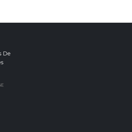
s De
es
NE