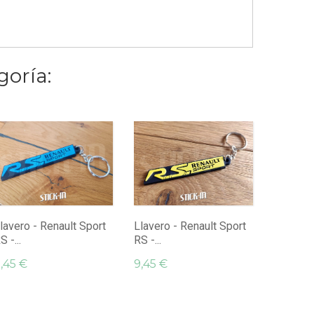
goría:
Llavero 
RS -...
9,45 €
lavero - Renault Sport
Llavero - Renault Sport
S -...
RS -...
,45 €
9,45 €