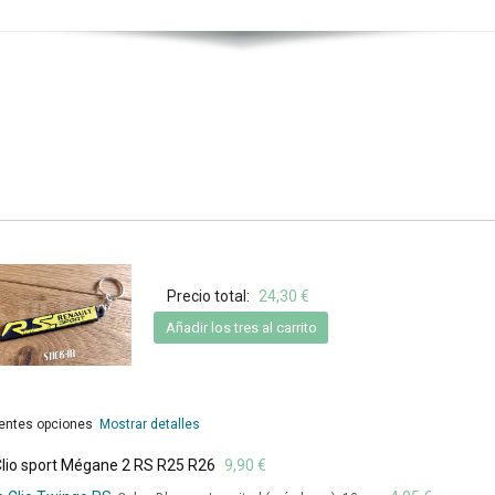
Precio total:
24,30 €
Añadir los tres al carrito
rentes opciones
Mostrar detalles
lio sport Mégane 2 RS R25 R26
9,90 €