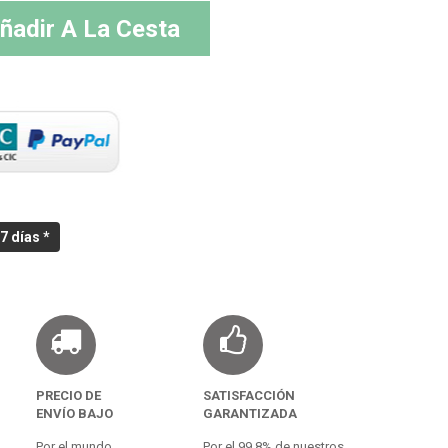
ñadir A La Cesta
7 días *
PRECIO DE
SATISFACCIÓN
ENVÍO BAJO
GARANTIZADA
Por el mundo.
Por el 99,8% de nuestros